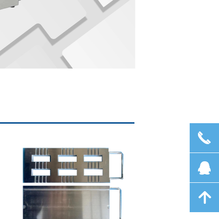
끅
뀩
녕